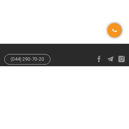
(044) 290-70-20
info@happypen.com.ua
offer@happypen.com.ua
(Для
поставщиков)
HappyPen 2026. Все права защищены