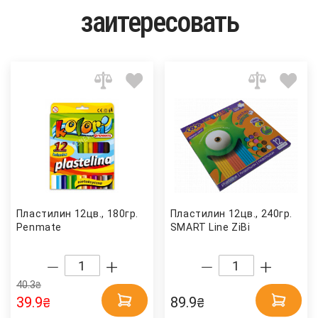
заитересовать
Пластилин 12цв., 180гр.
Пластилин 12цв., 240гр.
Penmate
SMART Line ZiBi
40.3
₴
39.9
89.9
₴
₴