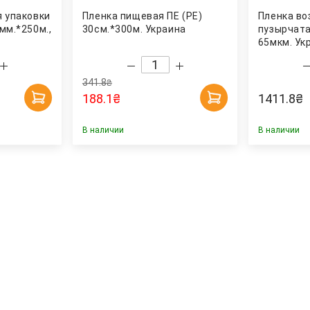
я упаковки
Пленка пищевая ПЕ (РЕ)
Пленка во
мм.*250м.,
30см.*300м. Украина
пузырчата
65мкм. Ук
341.8
₴
188.1
₴
1411.8
₴
В наличии
В наличии