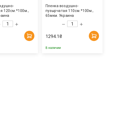
здушно-
Пленка воздушно-
я 120см.*100м.,
пузырчатая 110см.*100м.,
раина
65мкм. Украина
1294.1
₴
В наличии