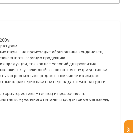
200м.
ературам
ные пары – не происходит образование конденсата,
упаковывать горячую продукцию
ия продукции, так как нет условий для развития
аковки, т.к. углекислый газ остается внутри упаковки
ть к агрессивным средам, в том числе и к жирам
стные характеристики при перепадах температуры и
е характеристики – глянец и прозрачность
риятия комунального питания, продуктовые магазины,