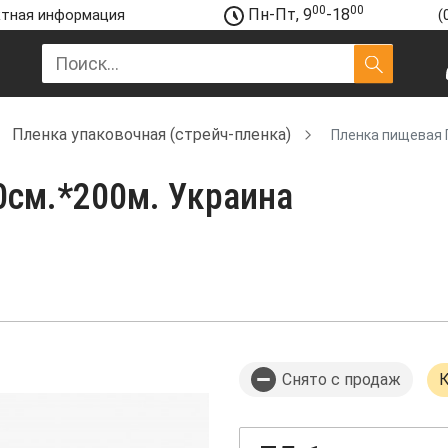
00
00
Пн-Пт, 9
-18
тная информация
(
Пленка упаковочная (стрейч-пленка)
Пленка пищевая П
0см.*200м. Украина
Снято с продаж
К