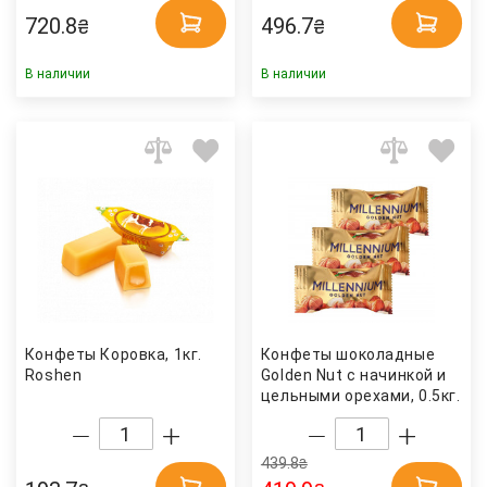
720.8
496.7
₴
₴
В наличии
В наличии
Конфеты Коровка, 1кг.
Конфеты шоколадные
Roshen
Golden Nut с начинкой и
цельными орехами, 0.5кг.
Millennium
439.8
₴