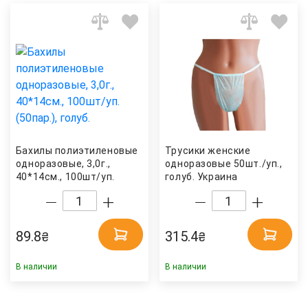
Бахилы полиэтиленовые
Трусики женские
одноразовые, 3,0г.,
одноразовые 50шт./уп.,
40*14см., 100шт/уп.
голуб. Украина
(50пар.), голуб. Polix
PRO&MED
89.8
315.4
₴
₴
В наличии
В наличии