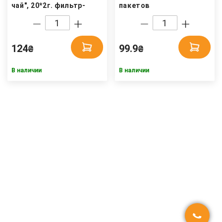
чай", 20*2г. фильтр-
пакетов
пакетов
(4820208950077) Hello
(4820208950565) Hello
Tea
Tea
124
99.9
₴
₴
В наличии
В наличии