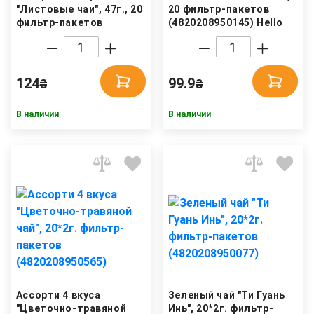
"Листовые чаи", 47г., 20
20 фильтр-пакетов
фильтр-пакетов
(4820208950145) Hello
(4820208950510) Hello
Tea
Tea
124
99.9
₴
₴
В наличии
В наличии
Ассорти 4 вкуса
Зеленый чай "Ти Гуань
"Цветочно-травяной
Инь", 20*2г. фильтр-