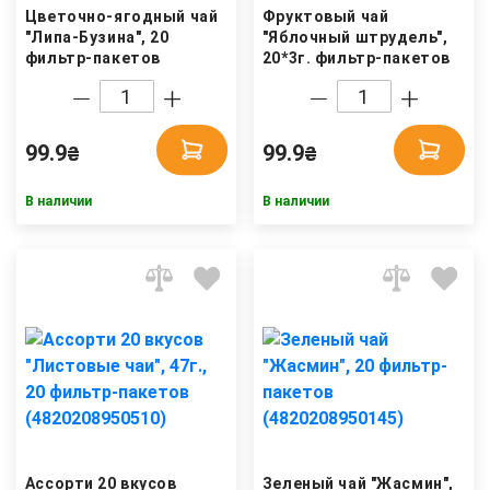
Цветочно-ягодный чай
Фруктовый чай
"Липа-Бузина", 20
"Яблочный штрудель",
фильтр-пакетов
20*3г. фильтр-пакетов
(4820208950329) Hello
(4820230480092) Hello
Tea
Tea
99.9
99.9
₴
₴
В наличии
В наличии
Ассорти 20 вкусов
Зеленый чай "Жасмин",