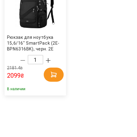
Рюкзак для ноутбука
15,6/16" SmartPack (2E-
BPN6316BK), черн. 2E
2181.4
₴
2099
₴
В наличии