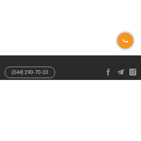
(044) 290-70-20
info@happypen.com.ua
offer@happypen.com.ua
(Для
поставщиков)