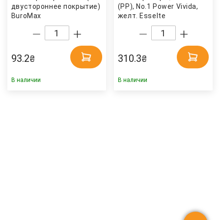
двустороннее покрытие) ELITE, голуб.
(PP), No.1 Power Vivida,
BuroMax
желт. Esselte
93.2
310.3
₴
₴
В наличии
В наличии