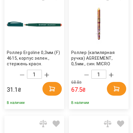
Роллер Ergoline 0,3мм.(F)
Роллер (капилярная
4615, корпус зелен.,
ручка) AGREEMENT,
стержень красн.
0,5мм., син. MICRO
Centropen
68.8
₴
31.1
67.5
₴
₴
В наличии
В наличии