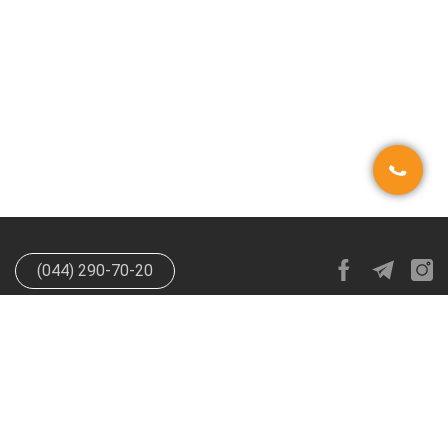
(044) 290-70-20
info@happypen.com.ua
offer@happypen.com.ua
(Для
поставщиков)