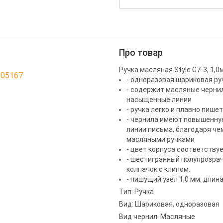
Про товар
Ручка масляная Style G7-3, 1,
005167
- одноразовая шариковая ру
- содержит масляные чернила
насыщенные линии
- ручка легко и плавно пише
- чернила имеют повышенну
линии письма, благодаря че
масляными ручками
- цвет корпуса соответству
- шестигранный полупрозрач
колпачок с клипом.
- пишущий узел 1,0 мм, длин
Тип: Ручка
Вид: Шариковая, одноразовая
Вид чернил: Масляные