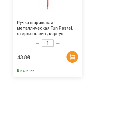
Ручка шариковая
металлическая Fun Pastel,
стержень син., корпус
оранж. Penmate
43.8
₴
В наличии