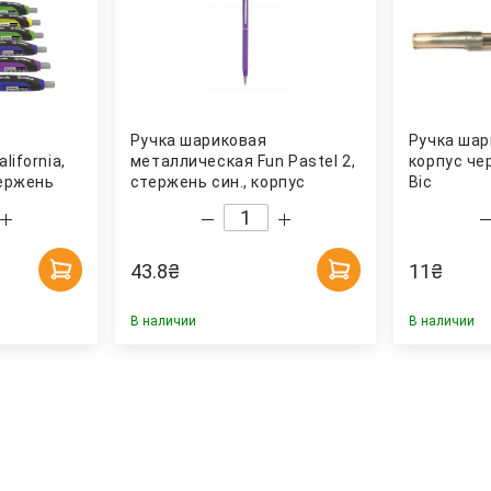
Ручка шариковая
Ручка шар
ifornia,
металлическая Fun Pastel 2,
корпус чер
тержень
стержень син., корпус
Bic
фиолет. Penmate
43.8
₴
11
₴
В наличии
В наличии