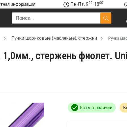
00
00
Пн-Пт, 9
-18
тная информация
(
Ручки шариковые (масляные), стержни
Ручка мас
, 1,0мм., стержень фиолет. Un
Есть в наличии
К