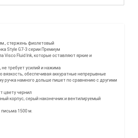
0мм., стержень фиолетовый
чка Style G7-3 серии Премиум
 Visco Fluid Ink, которые оставляют яркие и
т, не требует усилий и нажима
ю вязкость, обеспечивая аккуратные непрерывные
му ручка намного дольше пишет по сравнению с другими
ет цвету чернил
ный корпус, серый наконечник и вентилируемый
а письма 1500 м.