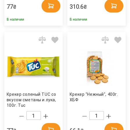
77
310.6
₴
₴
В наличии
В наличии
Крекер соленый TUC со
Крекер "Нежный", 400г.
вкусом сметаны и лука,
ХБФ
100г. Tuc