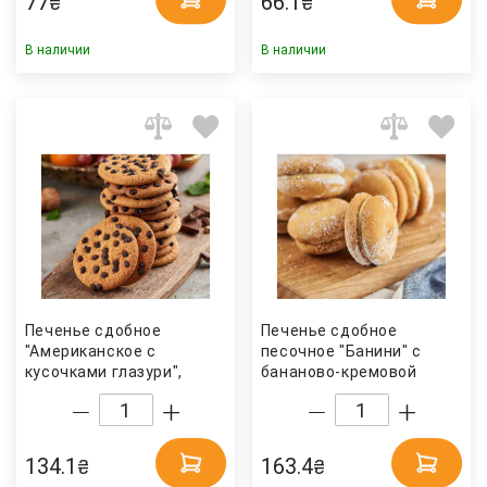
77
66.1
₴
₴
В наличии
В наличии
Печенье сдобное
Печенье сдобное
"Американское с
песочное "Банини" с
кусочками глазури",
бананово-кремовой
0,4кг. Biscotti
начинкой, 0,5кг. Biscotti
134.1
163.4
₴
₴