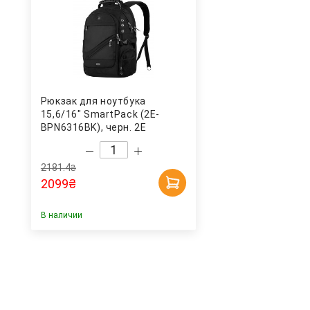
Рюкзак для ноутбука
15,6/16" SmartPack (2E-
BPN6316BK), черн. 2E
2181.4
₴
2099
₴
В наличии