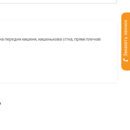
Заказать звонок
дна передня кишеня, кишенькова сітка, прямі плечові
ь