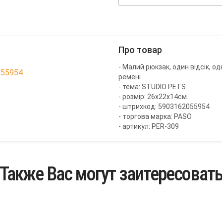
Про товар
- Малий рюкзак, один відсік, о
055954
ремені
- тема: STUDIO PETS
- розмір: 26x22x14см.
- штрихкод: 5903162055954
- торгова марка: PASO
- артикул: PER-309
Также Вас могут заитересоват