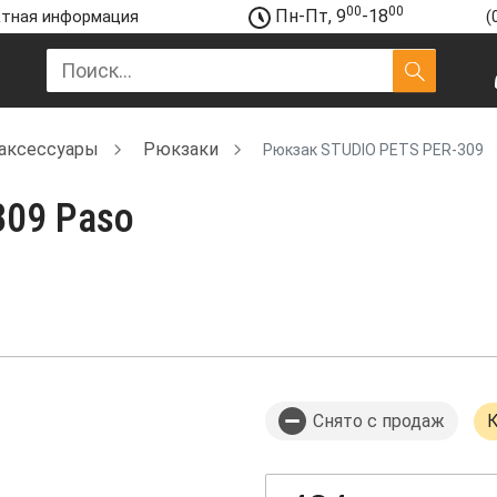
00
00
Пн-Пт, 9
-18
тная информация
(
аксессуары
Рюкзаки
Рюкзак STUDIO PETS PER-309
309 Paso
Снято с продаж
К