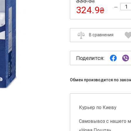
335.5
₴
324.9
₴
В сравнения
Поделится:
Обмен производится по зако
Курьер по Киеву
Самовывоз с нашего м
«Нова Пошта»