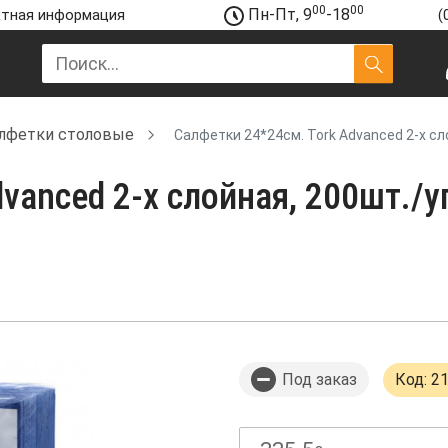
00
00
Пн-Пт, 9
-18
тная информация
(
лфетки столовые
Салфетки 24*24см. Tork Advanced 2-х сло
anced 2-х слойная, 200шт./уп.
Под заказ
Код: 2