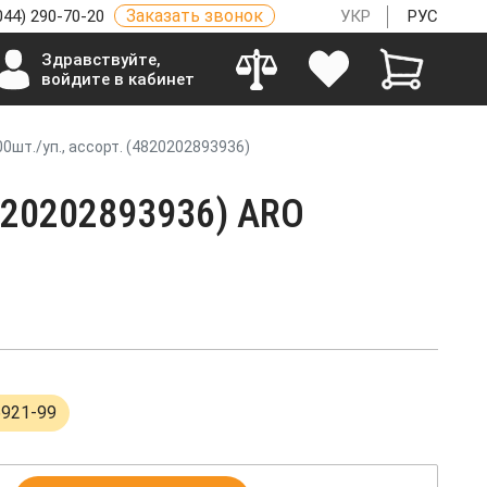
Заказать звонок
044) 290-70-20
УКР
РУС
Здравствуйте,
войдите в кабинет
0шт./уп., ассорт. (4820202893936)
4820202893936) ARO
6921-99