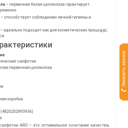
ала
– первичная белая целлюлоза гарантирует
временно.
– способствует соблюдению личной гигиены и
– идеально подходят как для косметических процедур,
са.
арактеристики
Заказать звонок
ие
ические салфетки
елая первичная целлюлоза
см
ная коробка
 (4820202893936)
а
салфетки ARO – это оптимальное сочетание качества,