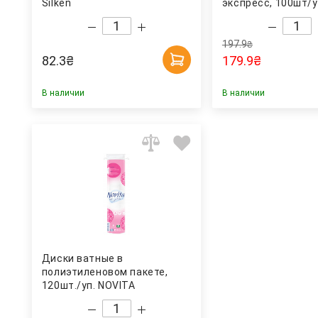
Silken
экспресс, 100шт/
197.9
₴
82.3
₴
179.9
₴
В наличии
В наличии
Диски ватные в
полиэтиленовом пакете,
120шт./уп. NOVITA