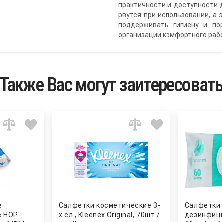
практичности и доступности 
рвутся при использовании, а
поддерживать гигиену и по
организации комфортного раб
Также Вас могут заитересоват
е
Салфетки косметические 3-
Салфетки
 НОР-
х сл., Kleenex Original, 70шт./
дезинфиц