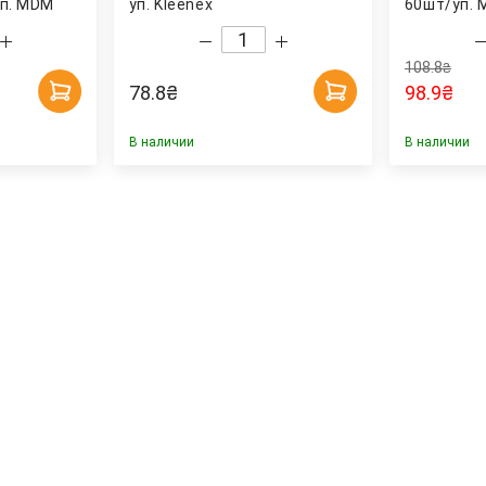
уп. MDM
уп. Kleenex
60шт/уп.
108.8
₴
78.8
₴
98.9
₴
В наличии
В наличии