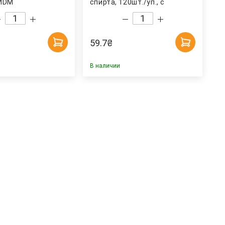
 MDM
спирта, 120шт./уп., с
клапаном Summer Fresh
59.7
₴
В наличии