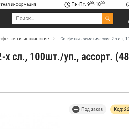
00
00
Пн-Пт, 9
-18
тная информация
(
лфетки гигиенические
Салфетки косметические 2-х сл., 10
х сл., 100шт./уп., ассорт. (
Под заказ
Код: 2