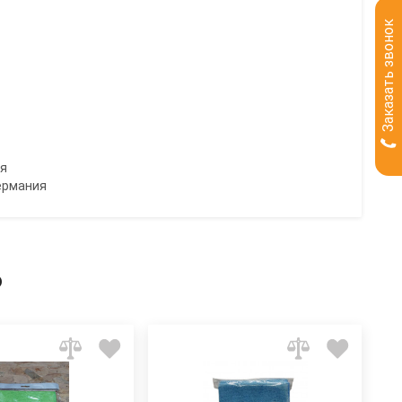
Заказать звонок
ия
ермания
ь