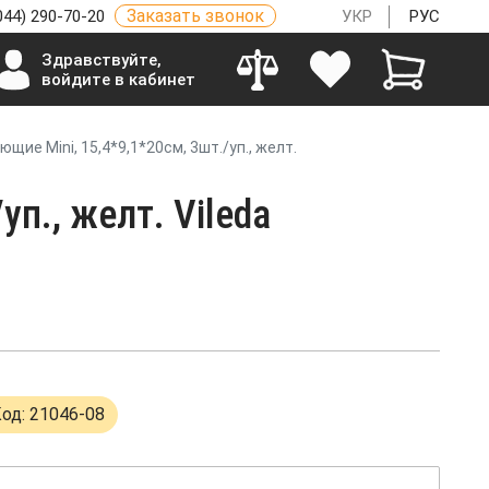
Заказать звонок
044) 290-70-20
УКР
РУС
Здравствуйте,
войдите в кабинет
ие Мini, 15,4*9,1*20см, 3шт./уп., желт.
п., желт. Vileda
од: 21046-08