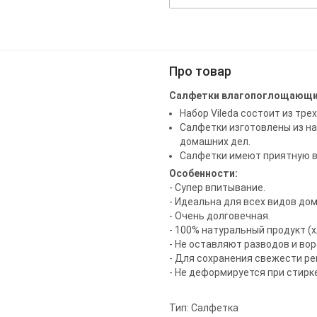
Про товар
Салфетки влагопоглощающие М
Набор Vileda состоит из тре
Салфетки изготовлены из н
домашних дел.
Салфетки имеют приятную в
Особенности:
- Супер впитывание.
- Идеальна для всех видов до
- Очень долговечная.
- 100% натуральный продукт (х
- Не оставляют разводов и во
- Для сохранения свежести ре
- Не деформируется при стирке
Тип: Салфетка