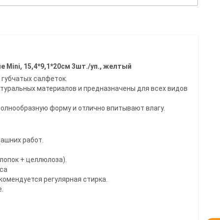
ini, 15,4*9,1*20см 3шт./уп., желтый
х губчатых салфеток.
атуральных материалов и предназначены для всех видов
олнообразную форму и отлично впитывают влагу.
машних работ.
лопок + целлюлоза).
рса
комендуется регулярная стирка.
.