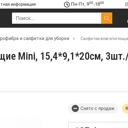
00
00
Пн-Пт, 9
-18
тная информация
(
рофибра и салфетки для уборки
Салфетки влагопоглощающ
 Мini, 15,4*9,1*20см, 3шт./у
Снято с продаж
К