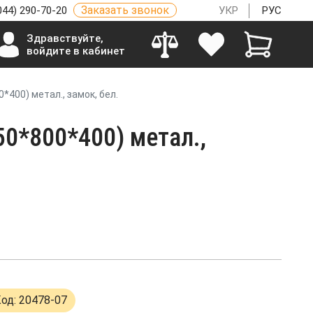
Заказать звонок
044) 290-70-20
УКР
РУС
Здравствуйте,
войдите в кабинет
*400) метал., замок, бел.
50*800*400) метал.,
од: 20478-07