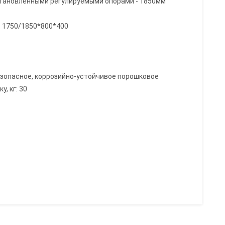
становленными регулируемыми опорами - 1850мм
: 1750/1850*800*400
езопасное, коррозийно-устойчивое порошковое
, кг: 30