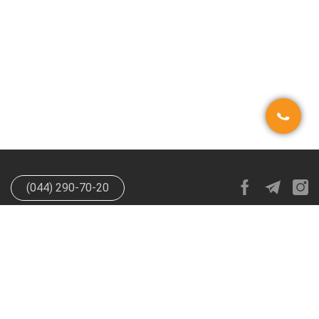
(044) 290-70-20
info@happypen.com.ua
offer@happypen.com.ua
(Для
поставщиков)