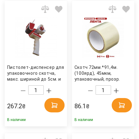
Пистолет-диспенсер для
Скотч 72мм.*91,4м.
упаковочного скотча,
(100ярд), 45мкм,
макс. шириной до 5см. и
упаковочный, прозр.
длиной 200м., фикс.
Украина
лезвие Китай
267.2
86.1
₴
₴
В наличии
В наличии