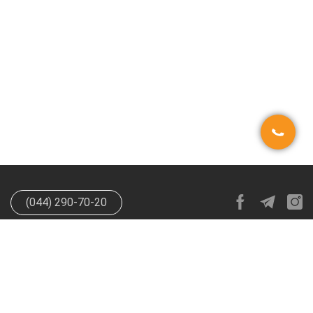
(044) 290-70-20
info@happypen.com.ua
offer@happypen.com.ua
(Для
поставщиков)