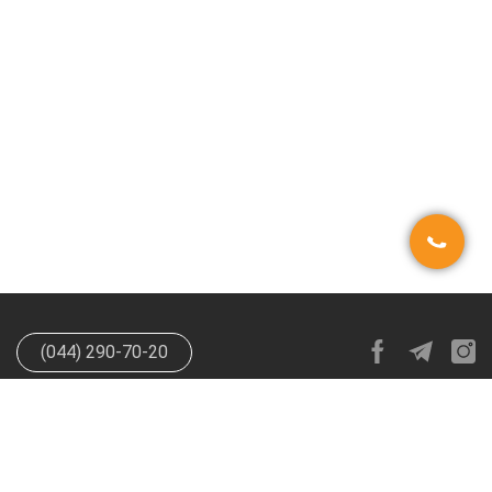
(044) 290-70-20
info@happypen.com.ua
offer@happypen.com.ua
(Для
поставщиков)