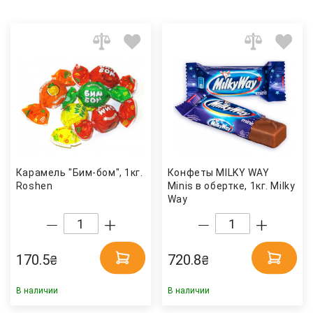
Карамель "Бим-бом", 1кг.
Конфеты MILKY WAY
Roshen
Minis в обертке, 1кг. Milky
Way
170.5
720.8
₴
₴
В наличии
В наличии