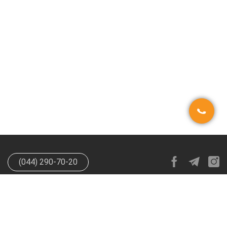
(044) 290-70-20
info@happypen.com.ua
offer@happypen.com.ua
(Для
поставщиков)