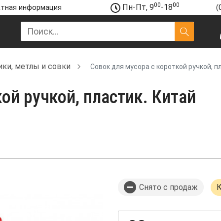
00
00
Пн-Пт, 9
-18
тная информация
(
ики, метлы и совки
Совок для мусора с короткой ручкой, п
ой ручкой, пластик. Китай
Снято с продаж
К