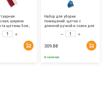
отуарная
Набор для уборки
ская, ширина
помещений: щетка с
ота щетины 5см.,
длинной ручкой и совок для
 Украина
мусора, AF202, син. Uctem
309.8
₴
В наличии