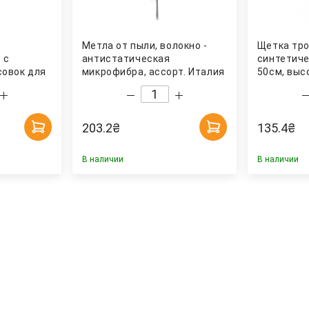
Метла от пыли, волокно -
Щетка тр
 с
антистатическая
синтетиче
совок для
микрофибра, ассорт. Италия
50см, выс
асн. Uctem
без ручки
203.2
₴
135.4
₴
В наличии
В наличии