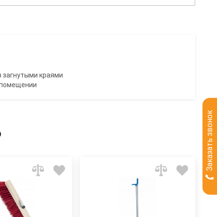
из загнутыми краями
в помещении
Заказать звонок
ь