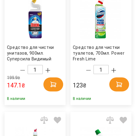
Средство для чистки
Средство для чистки
унитазов, 900мл.
туалетов, 700мл. Power
Суперсила Видимый
Fresh Lime
эффект Утенок
(8720181345913)
DOMESTOS
199.9
₴
147.1
123
₴
₴
В наличии
В наличии