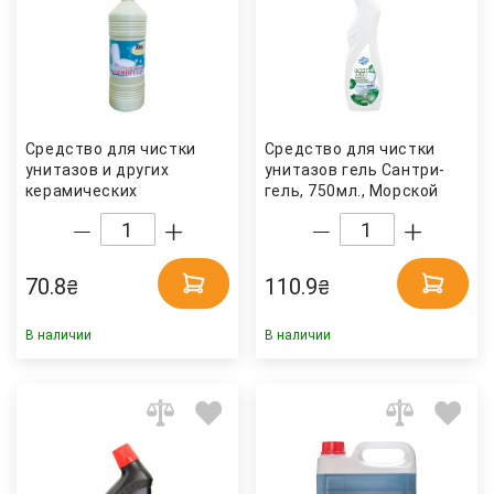
Средство для чистки
Средство для чистки
унитазов и других
унитазов гель Сантри-
керамических
гель, 750мл., Морской
поверхностей 900мл.
бриз МилаМ
Актив гель Теза
70.8
110.9
₴
₴
В наличии
В наличии