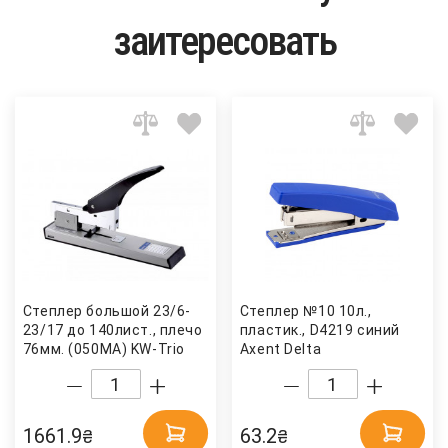
заитересовать
Степлер большой 23/6-
Степлер №10 10л.,
23/17 до 140лист., плечо
пластик., D4219 синий
76мм. (050MA) KW-Trio
Axent Delta
1661.9
63.2
₴
₴