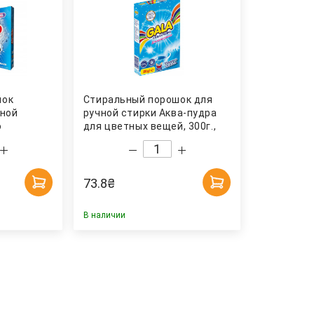
шок
Стиральный порошок для
чной
ручной стирки Аква-пудра
o
для цветных вещей, 300г.,
Морская свежесть GALA
73.8
₴
В наличии