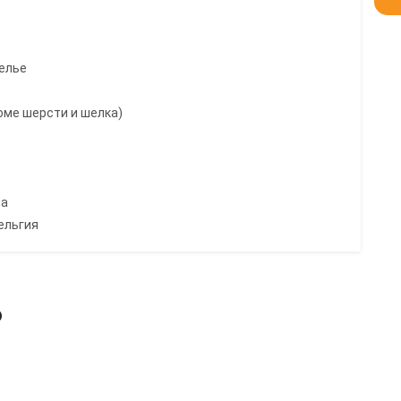
белье
роме шерсти и шелка)
на
ельгия
ь