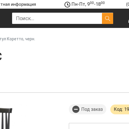
00
00
Пн-Пт, 9
-18
тная информация
(
тул Коретто, черн.
С
Под заказ
Код: 1