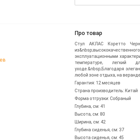
Про товар
Стул АКЛАС Коретто Черны
из&nbsp;высококачественног
эксплуатационными характери
цев
температуре, легкий д
уходе.&nbsp;Благодаря элега
любой зоне отдыха, на веранде
Гарантия: 12 месяцев
Страна производитель: Китай
Форма отгрузки: Собраный
Глубина, см: 41
Высота, см: 80
Ширина, см: 42
Глубина сиденья, см: 37
Высота сиденья, см: 45