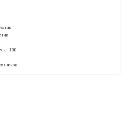
астик
стик
 кг: 100
котников