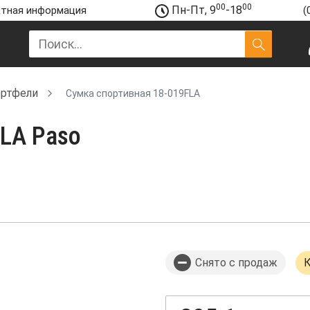
00
00
Пн-Пт, 9
-18
тная информация
(
ортфели
Сумка спортивная 18-019FLA
LA Paso
Снято с продаж
К