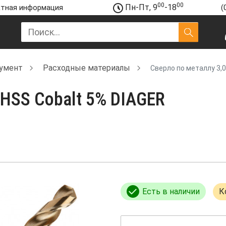
00
00
Пн-Пт, 9
-18
тная информация
(
румент
Расходные материалы
Сверло по металлу 3,0
 HSS Cobalt 5% DIAGER
Есть в наличии
К