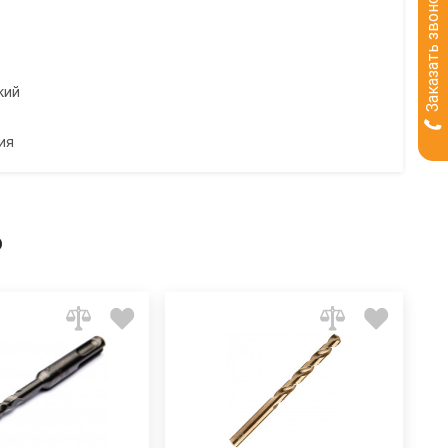
Заказать звонок
кий
ия
ь