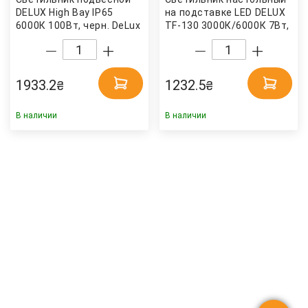
DELUX High Bay IP65
на подставке LED DELUX
6000К 100Вт, черн. DeLux
TF-130 3000К/6000К 7Вт,
бел. DeLux
1933.2
1232.5
₴
₴
В наличии
В наличии