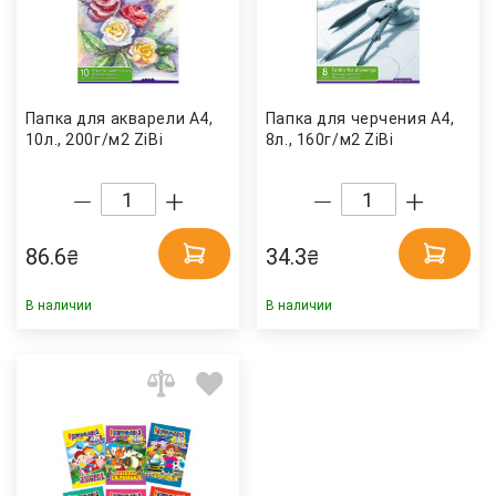
Папка для акварели А4,
Папка для черчения А4,
10л., 200г/м2 ZiBi
8л., 160г/м2 ZiBi
86.6
34.3
₴
₴
В наличии
В наличии