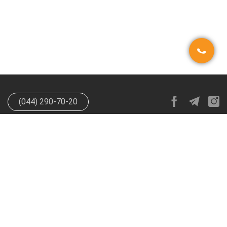
(044) 290-70-20
info@happypen.com.ua
offer@happypen.com.ua
(Для
поставщиков)
HappyPen 2026. Все права защищены