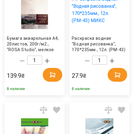
Бумага акварельная А4,
Раскраска водная
20листов, 200г/м2.,
"Водная рисованка",
"ROSA Studio", мелкое
170*235мм., 12л. (РМ-43)
зерно Украина
МИКС Апельсин
139.9
27.9
₴
₴
В наличии
В наличии