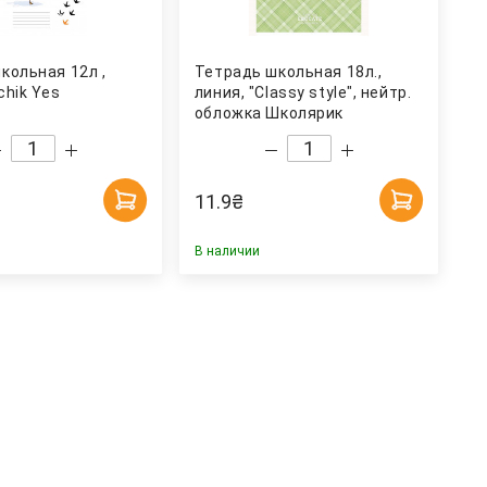
кольная 12л ,
Тетрадь школьная 18л.,
chik Yes
линия, "Classy style", нейтр.
обложка Школярик
11.9
₴
В наличии