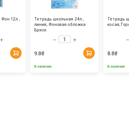
Фон 12л ,
Тетрадь школьная 24л.,
Тетрадь ш
линия, Фоновая обложка
косая,Top
Бриск
9.8
₴
8.8
₴
В наличии
В наличии