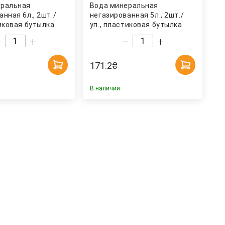
еральная
Вода минеральная
нная 6л., 2шт./
негазированная 5л., 2шт./
тиковая бутылка
уп., пластиковая бутылка
ая
AquaLife
171.2
₴
В наличии