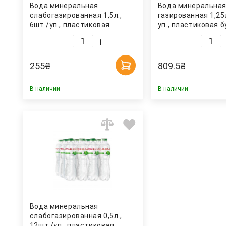
Вода минеральная
Вода минеральна
слабогазированная 1,5л.,
газированная 1,25л
6шт./уп., пластиковая
уп., пластиковая 
бутылка Моршинская
Borjomi
255
₴
809.5
₴
В наличии
В наличии
Вода минеральная
слабогазированная 0,5л.,
12шт./уп., пластиковая