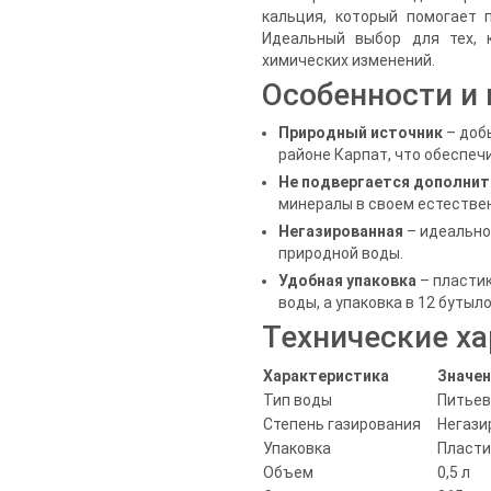
кальция, который помогает 
Идеальный выбор для тех, 
химических изменений.
Особенности и
Природный источник
– доб
районе Карпат, что обеспеч
Не подвергается дополнит
минералы в своем естестве
Негазированная
– идеально
природной воды.
Удобная упаковка
– пластик
воды, а упаковка в 12 бутыл
Технические х
Характеристика
Значен
Тип воды
Питьев
Степень газирования
Негази
Упаковка
Пласти
Объем
0,5 л