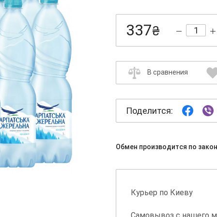
337
₴
В сравнения
Поделится:
Обмен производится по зако
Курьер по Киеву
Самовывоз с нашего м