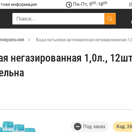
00
00
Пн-Пт, 9
-18
тная информация
(
инеральная
Вода питьевая артезианская негазированная 1,0
я негазированная 1,0л., 12шт
ельна
Под заказ
Код: 2