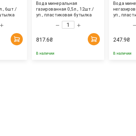
я
Вода минеральная
Вода мин
., 6шт./
газированная 0,5л., 12шт./
негазирова
бутылка
уп., пластиковая бутылка
уп., плас
Borjomi
Моршинск
817.6
₴
247.9
₴
В наличии
В наличии