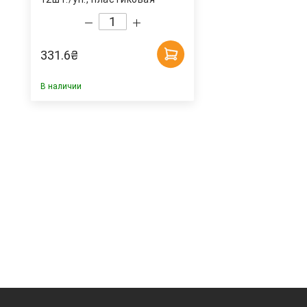
бутылка Моршинская
331.6
₴
В наличии