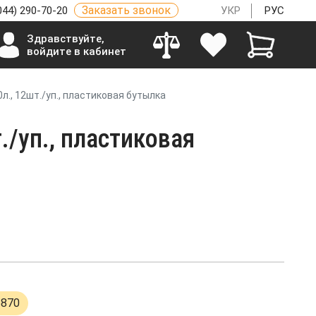
Заказать звонок
044) 290-70-20
УКР
РУС
Здравствуйте,
войдите в кабинет
л., 12шт./уп., пластиковая бутылка
./уп., пластиковая
6870