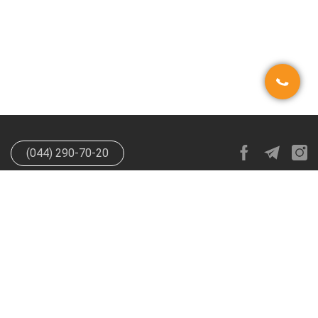
(044) 290-70-20
info@happypen.com.ua
offer@happypen.com.ua
(Для
поставщиков)
HappyPen 2026. Все права защищены