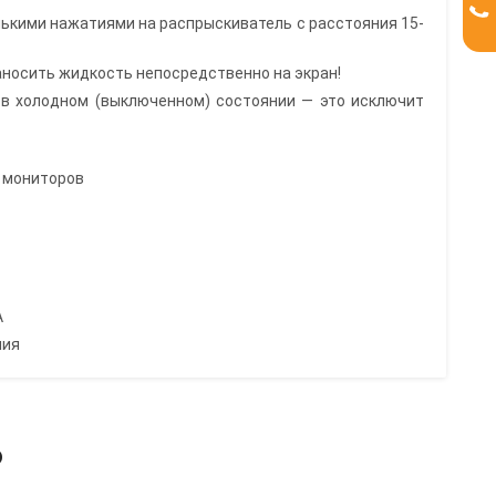
лькими нажатиями на распрыскиватель с расстояния 15-
наносить жидкость непосредственно на экран!
 в холодном (выключенном) состоянии — это исключит
 мониторов
А
ния
ь