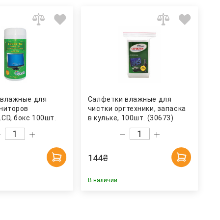
 влажные для
Салфетки влажные для
ниторов
чистки оргтехники, запаска
CD, бокс 100шт.
в кульке, 100шт. (30673)
рника
Арника
144
₴
В наличии