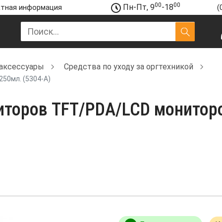
00
00
Пн-Пт, 9
-18
тная информация
(
аксессуары
Средства по уходу за оргтехникой
50мл. (5304-A)
торов TFT/PDA/LCD мониторо