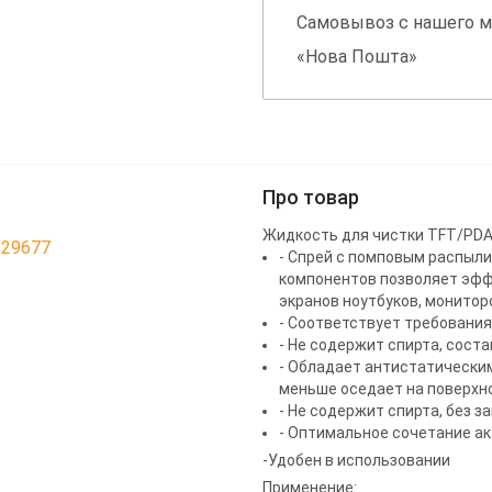
Самовывоз с нашего м
«Нова Пошта»
Про товар
Жидкость для чистки TFT/PDA
229677
- Спрей с помповым распыл
компонентов позволяет эфф
экранов ноутбуков, мониторо
- Соответствует требовани
- Не содержит спирта, сост
- Обладает антистатически
меньше оседает на поверхн
- Не содержит спирта, без з
- Оптимальное сочетание а
-Удобен в использовании
Применение: