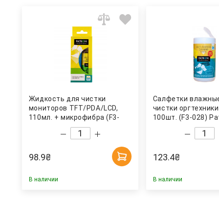
Жидкость для чистки
Салфетки влажны
мониторов TFT/PDA/LCD,
чистки оргтехники
110мл. + микрофибра (F3-
100шт. (F3-028) Pa
017) Patron
98.9
₴
123.4
₴
В наличии
В наличии