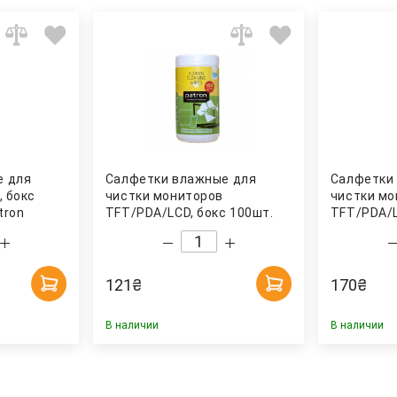
е для
Салфетки влажные для
Салфетки
, бокс
чистки мониторов
чистки мо
tron
TFT/PDA/LCD, бокс 100шт.
TFT/PDA/L
(F3-027) Patron
(30661) А
121
₴
170
₴
В наличии
В наличии