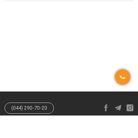
(044) 290-70-20
info@happypen.com.ua
offer@happypen.com.ua
(Для