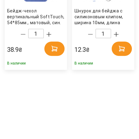
Бейдж-чехол
Шнурок для бейджа с
вертикальный SoftTouch,
силиконовым клипом,
54*85мм., матовый, син.
ширина 10мм, длина
Axent
45см. черн. Axent
38.9
12.3
₴
₴
В наличии
В наличии