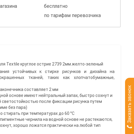
агазина
бесплатно
по тарифам перевозчика
ля Textile круглое острие 2739 2мм.желто-зеленый
ания устойчивых к стирке рисунков и дизайна на
окрашенных тканей, таких как хлопчатобумажные,
Заказать звонок
наконечника составляет 2 мм
дной основе имеют нейтральный запах, быстро сохнут и
 светостойкостью после фиксации рисунка путем
име без пара)
о стирать при температурах до 60 °C
 пигментные чернила на водной основе не растекаются,
охнут, хорошо ложатся практически на любой тип