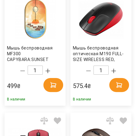
Мышь беcпроводная
Мышь беcпроводная
MF300
оптическая M190 FULL-
CAPYBARA:SUNSET
SIZE WIRELESS RED,
SILENT WL/BT (2E-
красн. Logitech
MF300WCAPIBARAYW),
желт. 2E
499
575.4
₴
₴
В наличии
В наличии