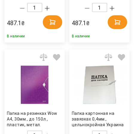
LEITZ
LEITZ
487.1
487.1
₴
₴
В наличии
В наличии
Папка на резинках Wow
Папка картонная на
А4, 30мм., до 150л.,
завязках 0,4мм.,
пластик, метал.
цельнокройная Украина
черничный LEITZ