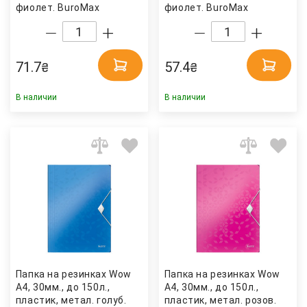
фиолет. BuroMax
фиолет. BuroMax
71.7
57.4
₴
₴
В наличии
В наличии
Папка на резинках Wow
Папка на резинках Wow
А4, 30мм., до 150л.,
А4, 30мм., до 150л.,
пластик, метал. голуб.
пластик, метал. розов.