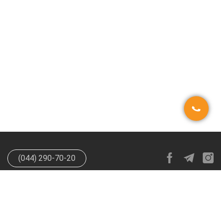
(044) 290-70-20
info@happypen.com.ua
offer@happypen.com.ua
(Для
поставщиков)