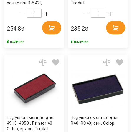
оснастки R-542F,
Trodat
D42/23мм., синяя +
красная Shiny
254.8
235.2
₴
₴
В наличии
В наличии
Подушка сменная для
Подушка сменная для
4913, 4953 , Printer 40
R40, RС40, син. Colop
Colop, красн. Trodat