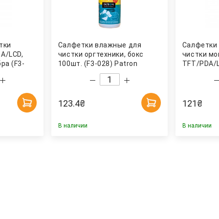
тки
Салфетки влажные для
Салфетки
A/LCD,
чистки оргтехники, бокс
чистки мо
ра (F3-
100шт. (F3-028) Patron
TFT/PDA/L
(F3-027) P
123.4
₴
121
₴
В наличии
В наличии