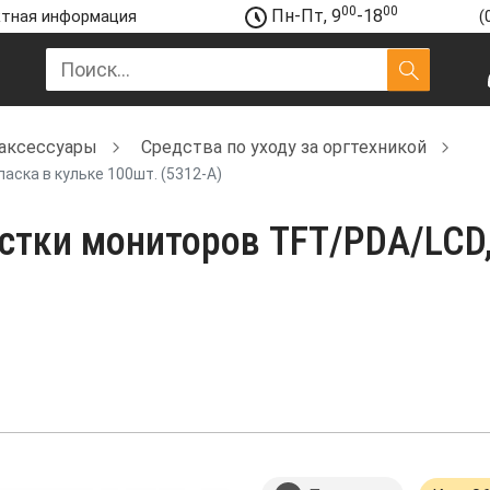
00
00
Пн-Пт, 9
-18
тная информация
(
аксессуары
Средства по уходу за оргтехникой
ска в кульке 100шт. (5312-A)
тки мониторов TFT/PDA/LCD,