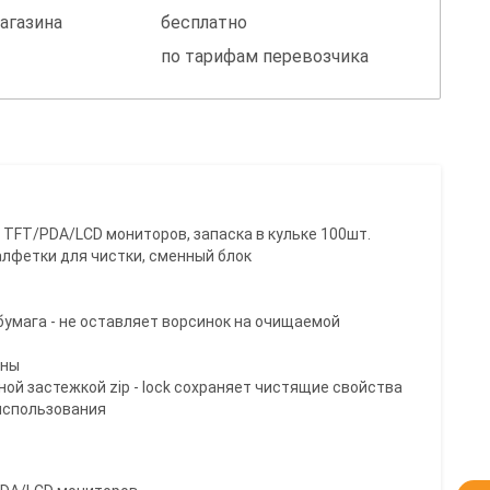
агазина
бесплатно
по тарифам перевозчика
TFT/PDA/LCD мониторов, запаска в кульке 100шт.
лфетки для чистки, сменный блок
 бумага - не оставляет ворсинок на очищаемой
сны
чной застежкой zip - lock сохраняет чистящие свойства
использования