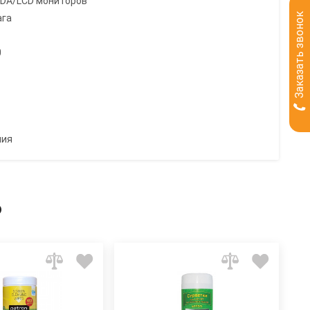
PDA/LCD мониторов
Заказать звонок
ага
0
ния
ь