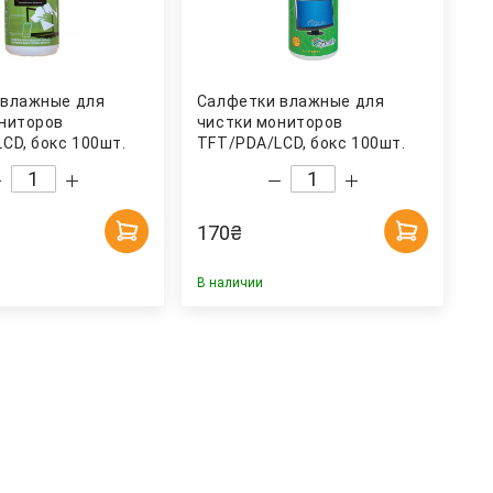
 влажные для
Салфетки влажные для
ниторов
чистки мониторов
CD, бокс 100шт.
TFT/PDA/LCD, бокс 100шт.
atron
(30661) Арника
170
₴
В наличии