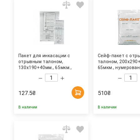
Пакет для инкасации с
Сейф-пакет с отр
отрывным талоном,
талоном, 200х290
130х190+40мм., 65мкм.,
65мкм., нумерован
нумерованный, 100шт/уп.
для сопр. докум, 1
Украина
Украина
127.5
₴
510
₴
В наличии
В наличии