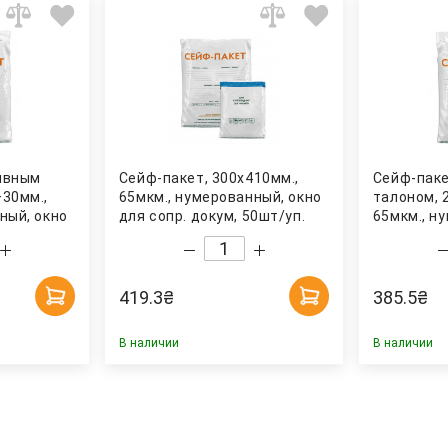
ывным
Сейф-пакет, 300х410мм.,
Сейф-пак
+30мм.,
65мкм., нумерованный, окно
талоном, 
ный, окно
для сопр. докум, 50шт/уп.
65мкм., н
00шт/уп.
Украина
для сопр. 
Украина
419.3
₴
385.5
₴
В наличии
В наличии