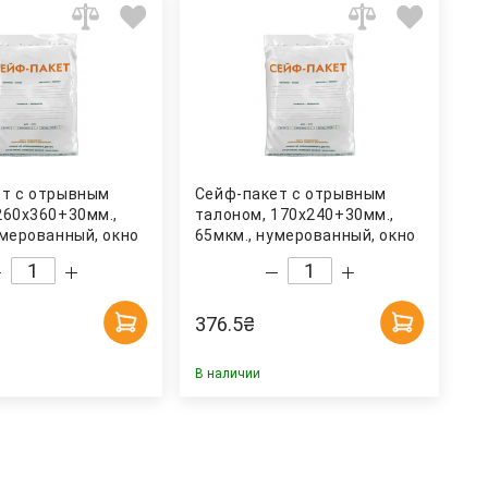
ет с отрывным
Сейф-пакет с отрывным
260х360+30мм.,
талоном, 170х240+30мм.,
умерованный, окно
65мкм., нумерованный, окно
докум, 50шт/уп.
для сопр. докум, 100шт/уп.
Украина
376.5
₴
В наличии