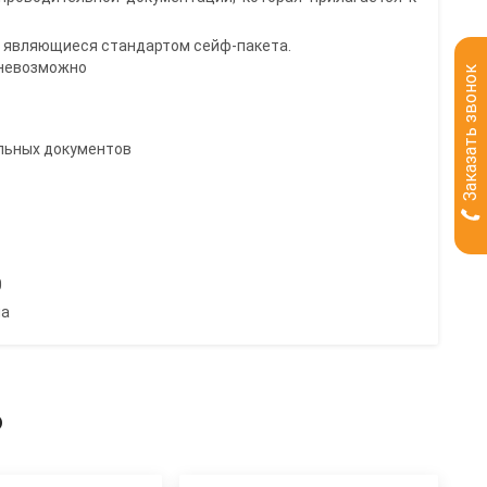
 являющиеся стандартом сейф-пакета.
 невозможно
Заказать звонок
льных документов
0
на
ь