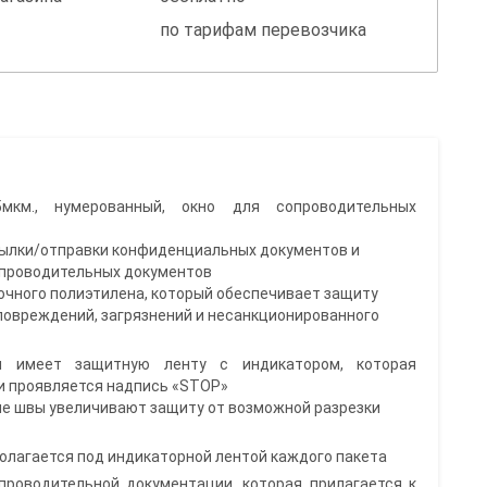
по тарифам перевозчика
5мкм., нумерованный, окно для сопроводительных
сылки/отправки конфиденциальных документов и
опроводительных документов
рочного полиэтилена, который обеспечивает защиту
повреждений, загрязнений и несанкционированного
 имеет защитную ленту с индикатором, которая
и проявляется надпись «STOP»
ые швы увеличивают защиту от возможной разрезки
олагается под индикаторной лентой каждого пакета
проводительной документации, которая прилагается к