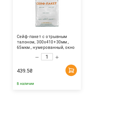
Сейф-пакет с отрывным
талоном, 300х410+30мм.,
65мкм., нумерованный, окно
для сопр. докум, 50шт/уп.
Украина
439.5
₴
В наличии