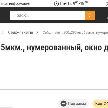
00
00
Пн-Пт, 9
-18
тная информация
(
Сейф-пакеты
Сейф-пакет, 200х290мм., 65мкм., нумеро
65мкм., нумерованный, окно д
Под заказ
Код: 2