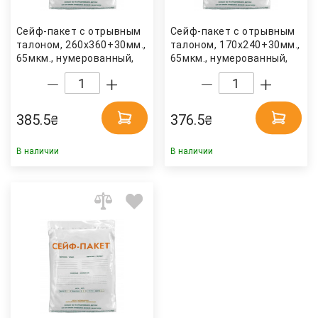
Сейф-пакет с отрывным
Сейф-пакет с отрывным
талоном, 260х360+30мм.,
талоном, 170х240+30мм.,
65мкм., нумерованный,
65мкм., нумерованный,
окно для сопр. докум,
окно для сопр. докум,
50шт/уп. Украина
100шт/уп. Украина
385.5
376.5
₴
₴
В наличии
В наличии