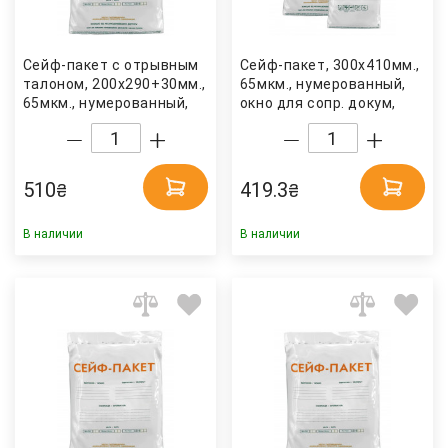
Сейф-пакет с отрывным
Сейф-пакет, 300х410мм.,
талоном, 200х290+30мм.,
65мкм., нумерованный,
65мкм., нумерованный,
окно для сопр. докум,
окно для сопр. докум,
50шт/уп. Украина
100шт/уп. Украина
510
419.3
₴
₴
В наличии
В наличии