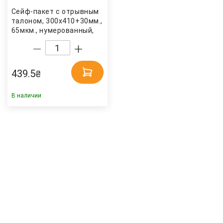
Сейф-пакет с отрывным
талоном, 300х410+30мм.,
65мкм., нумерованный,
окно для сопр. докум,
50шт/уп. Украина
439.5
₴
В наличии